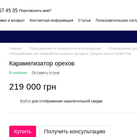
57 45 35
Перезвонить вам?
мен и возврат
Контактная информация
Статьи
Пользовательское сог
Главная
Оборудование по переработке агропродукции
Оборудование для
Оборудование для переработки арахиса, фундука, грецкого ореха Сервіс Пак
Карамелизатор орехов
В наличии
Оставить отзыв
219 000 грн
Войти
для отображения накопительной скидки
%
Купить
Получить консультацию