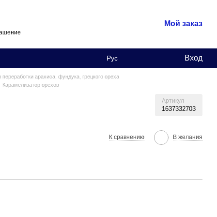
Мой заказ
лашение
Вход
Рус
 переработки арахиса, фундука, грецкого ореха
Карамелизатор орехов
Артикул
1637332703
К сравнению
В желания