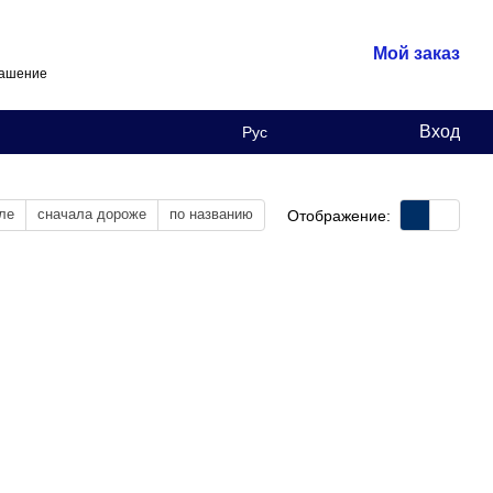
Мой заказ
лашение
Вход
Рус
ле
сначала дороже
по названию
Отображение: