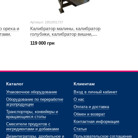
Артикул: 1852001737
о ореха и
Калибратор малины, калибратор
тами.
голубики, калибратор вишни,
калибратор черешни,
119 000 грн
Каталог
Клиентам
Упаковочное оборудование
Вход в личный кабинет
Оборудование по переработке
О нас
агропродукции
Оплата и доставка
Транспортеры, конвейеры и
Обмен и возврат
вращающиеся столы
Контактная информация
Смесители продуктов с
ингредиентами и добавками
Статьи
Дезинтеграторы, дробильное и
Пользовательское соглашение