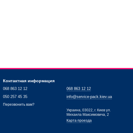
Контактная информация
068 863 12 12
068 863 12 12
050 257 45 35
info@service-pack.kiev.ua
Перезвонить вам?
Украина, 03022, г. Киев ул.
Михаила Максимовича, 2
Карта проезда