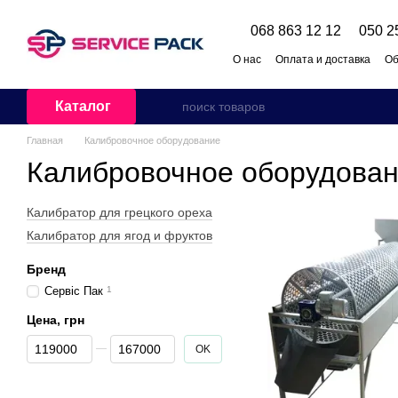
Перейти к основному контенту
068 863 12 12
050 2
О нас
Оплата и доставка
Об
Каталог
Главная
Калибровочное оборудование
Калибровочное оборудова
Калибратор для грецкого ореха
Калибратор для ягод и фруктов
Бренд
Сервіс Пак
1
Цена, грн
От Цена, грн
До Цена, грн
OK