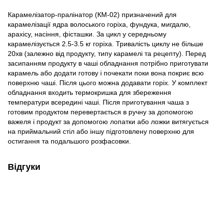
Карамелізатор-пралінатор (КМ-02) призначений для
карамелізації ядра волоського горіха, фундука, мигдалю,
арахісу, насіння, фісташки. За цикл у середньому
карамелізується 2.5-3.5 кг горіха. Тривалість циклу не більше
20хв (залежно від продукту, типу карамелі та рецепту). Перед
засипанням продукту в чаші обладнання потрібно приготувати
карамель або додати готову і почекати поки вона покриє всю
поверхню чаші. Після цього можна додавати горіх. У комплект
обладнання входить термокришка для збереження
температури всередині чаші. Після приготування чаша з
готовим продуктом перевертається в ручну за допомогою
важеля і продукт за допомогою лопатки або ложки витягується
на приймальний стіл або іншу підготовлену поверхню для
остигання та подальшого розфасовки.
Відгуки