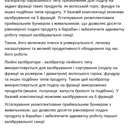
Калібратор барабанного типу призначений для поділу на
задані фракції таких продуктів, як волоський горіх, фундук та
інших подібних типів продукту. У базовій комплектації можливе
калібрування на 5 фракцій. Устаткування укомплектоване
приймальним бункером з живильником, що дозволяє досягти
рівномірної подачі продукту в барабан і забезпечити адекватну
роботу першої калібрувальної секції.
Також, його величезні плюси в універсальності, легкому
налаштуванні та великій продуктивності обладнання під час
його роботи.
Лінійні калібратори - калібратор лінійного типу
використовується для калібрування / сортування (поділу на
фракції за розміром / діаметром) волоського горіха, фундуку
та інших подібних типів продукту. Також цей калібратор
використовується для поділу на фракції заморожених
продуктів (вишня, полуниця, капуста броколі та подібних). У
базовій комплектації можливе калібрування на 6 фракцій.
Устаткування укомплектоване приймальним бункером з
живильником, що дозволяє досягти рівномірної подачі
продукту в барабан і забезпечити адекватну роботу першої
калібрувальної секції.