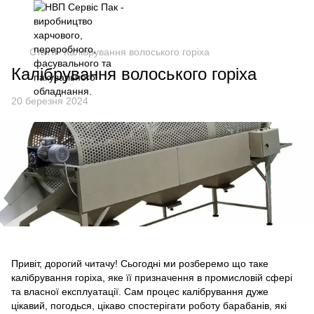
Статті
Калібрування волоського горіха
Калібрування волоського горіха
20 березня 2024
Привіт, дорогий читачу! Сьогодні ми розберемо що таке
калібрування горіха, яке її призначення в промисловій сфері
та власної експлуатації. Сам процес калібрування дуже
цікавий, погодься, цікаво спостерігати роботу барабанів, які