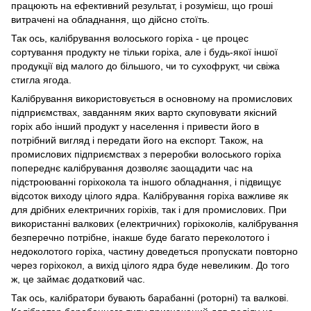
працюють на ефективний результат, і розумієш, що гроші
витрачені на обладнання, що дійсно стоїть.
Так ось, калібрування волоського горіха - це процес
сортування продукту не тільки горіха, але і будь-якої іншої
продукції від малого до більшого, чи то сухофрукт, чи свіжа
стигла ягода.
Калібрування використовується в основному на промислових
підприємствах, завданням яких варто скуповувати якісний
горіх або інший продукт у населення і привести його в
потрібний вигляд і передати його на експорт. Також, на
промислових підприємствах з переробки волоського горіха
попереднє калібрування дозволяє заощадити час на
підстроюванні горіхокола та іншого обладнання, і підвищує
відсоток виходу цілого ядра. Калібрування горіха важливе як
для дрібних електричних горіхів, так і для промислових. При
використанні валкових (електричних) горіхоколів, калібрування
безперечно потрібне, інакше буде багато переколотого і
недоколотого горіха, частину доведеться пропускати повторно
через горіхокол, а вихід цілого ядра буде невеликим. До того
ж, це займає додатковий час.
Так ось, калібратори бувають барабанні (роторні) та валкові.