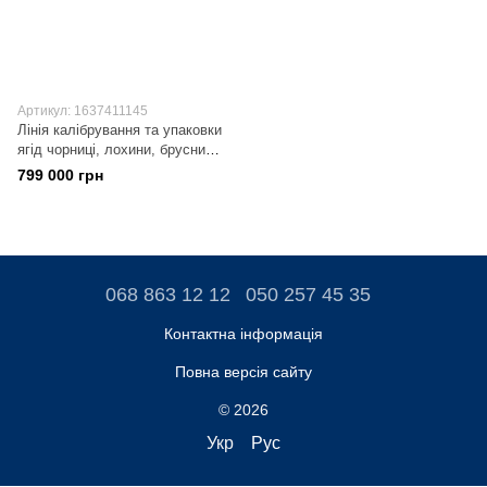
Артикул: 1637411145
Лінія калібрування та упаковки
ягід чорниці, лохини, брусниці,
журавлини та подібних.
799 000 грн
068 863 12 12
050 257 45 35
Контактна інформація
Повна версія сайту
© 2026
Укр
Рус