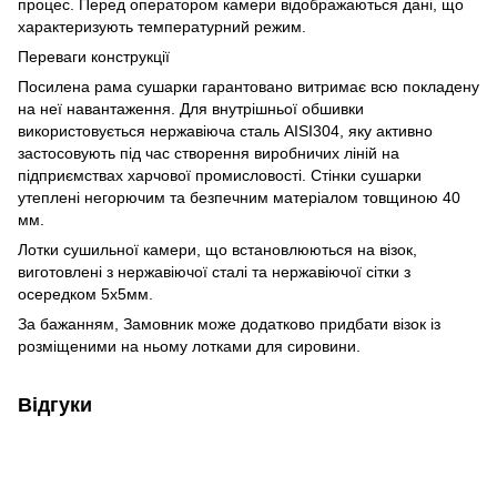
процес. Перед оператором камери відображаються дані, що
характеризують температурний режим.
Переваги конструкції
Посилена рама сушарки гарантовано витримає всю покладену
на неї навантаження. Для внутрішньої обшивки
використовується нержавіюча сталь AISI304, яку активно
застосовують під час створення виробничих ліній на
підприємствах харчової промисловості. Стінки сушарки
утеплені негорючим та безпечним матеріалом товщиною 40
мм.
Лотки сушильної камери, що встановлюються на візок,
виготовлені з нержавіючої сталі та нержавіючої сітки з
осередком 5х5мм.
За бажанням, Замовник може додатково придбати візок із
розміщеними на ньому лотками для сировини.
Відгуки