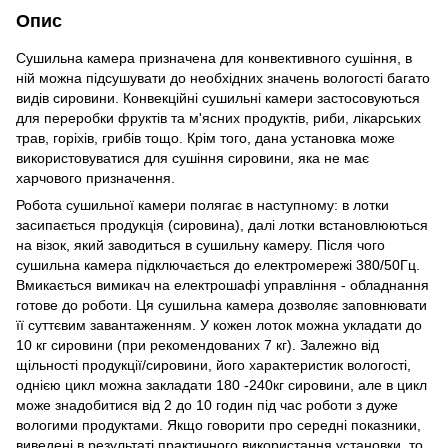
Опис
Сушильна камера призначена для конвективного сушіння, в
ній можна підсушувати до необхідних значень вологості багато
видів сировини. Конвекційні сушильні камери застосовуються
для переробки фруктів та м'ясних продуктів, риби, лікарських
трав, горіхів, грибів тощо. Крім того, дана установка може
використовуватися для сушіння сировини, яка не має
харчового призначення.
Робота сушильної камери полягає в наступному: в лотки
засипається продукція (сировина), далі лотки встановлюються
на візок, який заводиться в сушильну камеру. Після чого
сушильна камера підключається до електромережі 380/50Гц.
Вмикається вимикач на електрошафі управління - обладнання
готове до роботи. Ця сушильна камера дозволяє заповнювати
її суттєвим завантаженням. У кожен лоток можна укладати до
10 кг сировини (при рекомендованих 7 кг). Залежно від
щільності продукції/сировини, його характеристик вологості,
однією цикл можна закладати 180 -240кг сировини, але в цикл
може знадобитися від 2 до 10 годин під час роботи з дуже
вологими продуктами. Якщо говорити про середні показники,
виведені в результаті практичного використання установки, то