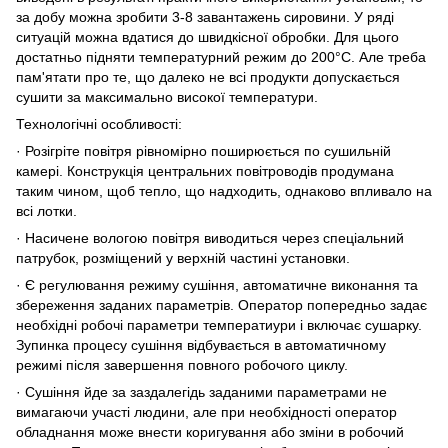
за добу можна зробити 3-8 завантажень сировини. У ряді
ситуацій можна вдатися до швидкісної обробки. Для цього
достатньо підняти температурний режим до 200°C. Але треба
пам'ятати про те, що далеко не всі продукти допускається
сушити за максимально високої температури.
Технологічні особливості:
· Розігріте повітря рівномірно поширюється по сушильній
камері. Конструкція центральних повітроводів продумана
таким чином, щоб тепло, що надходить, однаково впливало на
всі лотки.
· Насичене вологою повітря виводиться через спеціальний
патрубок, розміщений у верхній частині установки.
· Є регулювання режиму сушіння, автоматичне виконання та
збереження заданих параметрів. Оператор попередньо задає
необхідні робочі параметри температиури і включає сушарку.
Зупинка процесу сушіння відбувається в автоматичному
режимі після завершення повного робочого циклу.
· Сушіння йде за заздалегідь заданими параметрами не
вимагаючи участі людини, але при необхідності оператор
обладнання може внести коригування або зміни в робочий