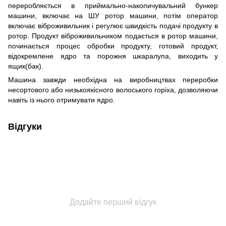
переробляється в приймально-накопичувальний бункер
машини, включає на ШУ ротор машини, потім оператор
включає віброживильник і регулює швидкість подачі продукту в
ротор. Продукт віброживильником подається в ротор машини,
починається процес обробки продукту, готовий продукт,
відокремлене ядро ​​та порожня шкаралупа, виходить у
ящик(бак).
Машина завжди необхідна на виробництвах переробки
несортового або низькоякісного волоського горіха, дозволяючи
навіть із нього отримувати ядро.
Відгуки
Додайте перший відгук