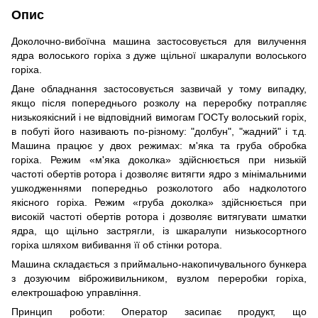
Опис
Доколочно-вибоїчна машина застосовується для вилучення
ядра волоського горіха з дуже щільної шкаралупи волоського
горіха.
Дане обладнання застосовується зазвичай у тому випадку,
якщо після попереднього розколу на переробку потрапляє
низькоякісний і не відповідний вимогам ГОСТу волоський горіх,
в побуті його називають по-різному: "долбун", "жадний" і т.д.
Машина працює у двох режимах: м'яка та груба обробка
горіха. Режим «м'яка доколка» здійснюється при низькій
частоті обертів ротора і дозволяє витягти ядро ​​з мінімальними
ушкодженнями попередньо розколотого або надколотого
якісного горіха. Режим «груба доколка» здійснюється при
високій частоті обертів ротора і дозволяє витягувати шматки
ядра, що щільно застрягли, із шкаралупи низькосортного
горіха шляхом вибивання її об стінки ротора.
Машина складається з приймально-накопичувального бункера
з дозуючим віброживильником, вузлом переробки горіха,
електрошафою управління.
Принцип роботи: Оператор засипає продукт, що