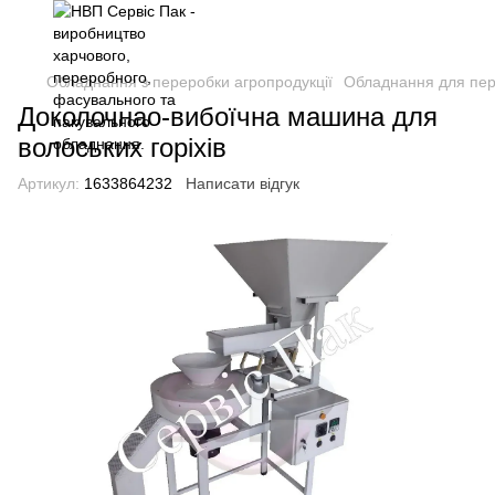
Обладнання з переробки агропродукції
Обладнання для пере
Доколочнао-вибоїчна машина для
волоських горіхів
Артикул:
1633864232
Написати відгук