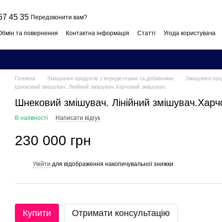
57 45 35
Передзвонити вам?
Обмін та повернення
Контактна інформація
Статті
Угода користувача
Головна
Змішувачі продуктів з інгредієнтами та добавками
Змішувачі про
Шнековий змішувач. Лінійний змішувач.Харчовий змішувач.
Шнековий змішувач. Лінійний змішувач.Харч
В наявності
Написати відгук
230 000 грн
Увійти
для відображення накопичувальної знижки
%
Купити
Отримати консультацію