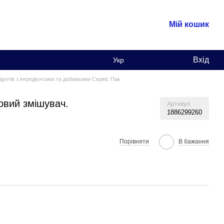
Мій кошик
Вхід
Укр
дуктів з інгредієнтами та добавками Сервіс Пак
овий змішувач.
Артикул
1886299260
Порівняти
В бажання