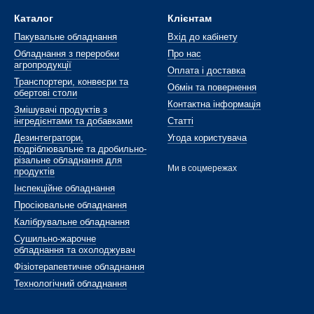
Каталог
Клієнтам
Пакувальне обладнання
Вхід до кабінету
Обладнання з переробки
Про нас
агропродукції
Оплата і доставка
Транспортери, конвеєри та
Обмін та повернення
обертові столи
Контактна інформація
Змішувачі продуктів з
інгредієнтами та добавками
Статті
Дезинтегратори,
Угода користувача
подріблювальне та дробильно-
різальне обладнання для
Ми в соцмережах
продуктів
Інспекційне обладнання
Просіювальне обладнання
Калібрувальне обладнання
Сушильно-жарочне
обладнання та охолоджувач
Фізіотерапевтичне обладнання
Технологічний обладнання