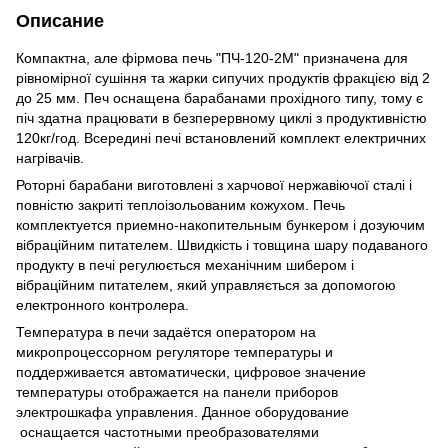
Описание
Компактна, але фірмова печь "ПЧ-120-2М" призначена для
рівномірної сушіння та жарки сипучих продуктів фракцією від 2
до 25 мм. Печ оснащена барабанами прохідного типу, тому є
піч здатна працювати в безперервному циклі з продуктивністю
120кг/год. Всередині печі встановлений комплект електричних
нагрівачів.
Роторні барабани виготовлені з харчової нержавіючої сталі і
повністю закриті теплоізольованим кожухом. Печь
комплектуется приемно-накопительным бункером і дозуючим
вібраційним питателем. Швидкість і товщина шару подаваного
продукту в печі регулюється механічним шибером і
вібраційним питателем, який управляється за допомогою
електронного контролера.
Температура в печи задаётся оператором на
микропроцессорном регуляторе температуры и
поддерживается автоматически, цифровое значение
температуры отображается на панели приборов
электрошкафа управления. Данное оборудование
оснащается частотными преобразователями