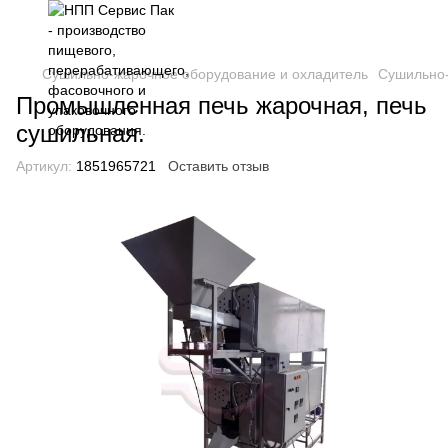
Сушильно-жарочное оборудование и охладитель
Сушильно-
Промышленная печь жарочная, печь
сушильная.
Артикул:
1851965721
Оставить отзыв