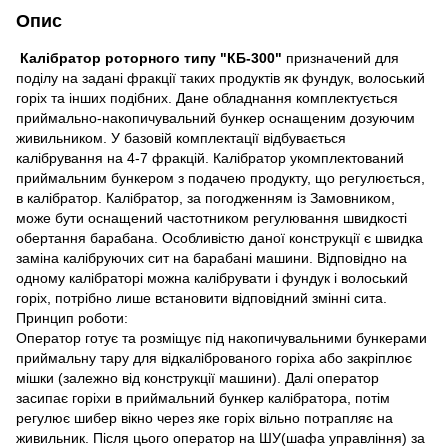
Опис
Калібратор роторного типу "КБ-300"
призначений для
поділу на задані фракції таких продуктів як фундук, волоський
горіх та інших подібних. Дане обладнання комплектується
приймально-накопичувальний бункер оснащеним дозуючим
живильником. У базовій комплектації відбувається
калібрування на 4-7 фракцій. Калібратор укомплектований
приймальним бункером з подачею продукту, що регулюється,
в калібратор. Калібратор, за погодженням із Замовником,
може бути оснащений частотником регулювання швидкості
обертання барабана. Особливістю даної конструкції є швидка
заміна калібруючих сит на барабані машини. Відповідно на
одному калібраторі можна калібрувати і фундук і волоський
горіх, потрібно лише встановити відповідний змінні сита.
Принцип роботи:
Оператор готує та розміщує під накопичувальними бункерами
приймальну тару для відкаліброваного горіха або закріплює
мішки (залежно від конструкції машини). Далі оператор
засипає горіхи в приймальний бункер калібратора, потім
регулює шибер вікно через яке горіх вільно потрапляє на
живильник. Після цього оператор на ШУ(шафа управління) за