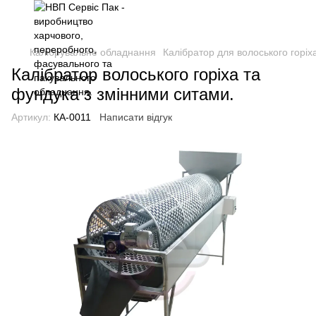
Калібрувальне обладнання
Калібратор для волоського горіх
Калібратор волоського горіха та
фундука з змінними ситами.
Артикул:
КА-0011
Написати відгук