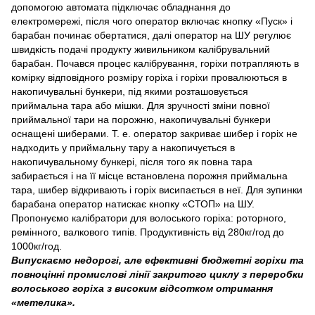
допомогою автомата підключає обладнання до
електромережі, після чого оператор включає кнопку «Пуск» і
барабан починає обертатися, далі оператор на ШУ регулює
швидкість подачі продукту живильником калібрувальний
барабан. Почався процес калібрування, горіхи потрапляють в
комірку відповідного розміру горіха і горіхи провалюються в
накопичувальні бункери, під якими розташовується
приймальна тара або мішки. Для зручності зміни повної
приймальної тари на порожню, накопичувальні бункери
оснащені шиберами. Т. е. оператор закриває шибер і горіх не
надходить у приймальну тару а накопичується в
накопичувальному бункері, після того як повна тара
забирається і на її місце встановлена ​​порожня приймальна
тара, шибер відкривають і горіх висипається в неї. Для зупинки
барабана оператор натискає кнопку «СТОП» на ШУ.
Пропонуємо калібратори для волоського горіха: роторного,
ремінного, валкового типів. Продуктивність від 280кг/год до
1000кг/год.
Випускаємо недорогі, але ефективні бюджетні горіхи та
повноцінні промислові лінії закритого циклу з переробки
волоського горіха з високим відсотком отримання
«метелика».